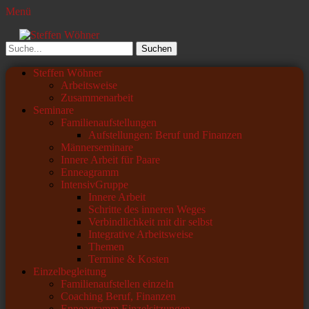
Menü
Steffen Wöhner
Lehrer und Seminarleiter
Suchen
nach:
Primäres
Zum
Steffen Wöhner
Inhalt
Arbeitsweise
Menü
springen
Zusammenarbeit
Seminare
Familienaufstellungen
Aufstellungen: Beruf und Finanzen
Männerseminare
Innere Arbeit für Paare
Enneagramm
IntensivGruppe
Innere Arbeit
Schritte des inneren Weges
Verbindlichkeit mit dir selbst
Integrative Arbeitsweise
Themen
Termine & Kosten
Einzelbegleitung
Familienaufstellen einzeln
Coaching Beruf, Finanzen
Enneagramm Einzelsitzungen