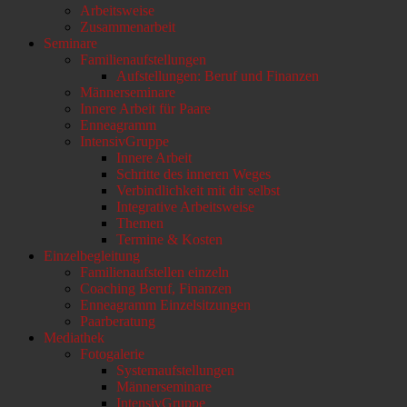
Arbeitsweise
scrollen
Zusammenarbeit
Seminare
Familienaufstellungen
Aufstellungen: Beruf und Finanzen
Männerseminare
Innere Arbeit für Paare
Enneagramm
IntensivGruppe
Innere Arbeit
Schritte des inneren Weges
Verbindlichkeit mit dir selbst
Integrative Arbeitsweise
Themen
Termine & Kosten
Einzelbegleitung
Familienaufstellen einzeln
Coaching Beruf, Finanzen
Enneagramm Einzelsitzungen
Paarberatung
Mediathek
Fotogalerie
Systemaufstellungen
Männerseminare
IntensivGruppe