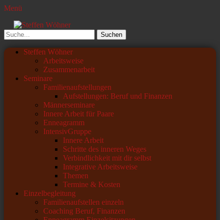
Menü
Steffen Wöhner
Lehrer und Seminarleiter
Suchen
nach:
Primäres
Zum
Steffen Wöhner
Inhalt
Arbeitsweise
Menü
springen
Zusammenarbeit
Seminare
Familienaufstellungen
Aufstellungen: Beruf und Finanzen
Männerseminare
Innere Arbeit für Paare
Enneagramm
IntensivGruppe
Innere Arbeit
Schritte des inneren Weges
Verbindlichkeit mit dir selbst
Integrative Arbeitsweise
Themen
Termine & Kosten
Einzelbegleitung
Familienaufstellen einzeln
Coaching Beruf, Finanzen
Enneagramm Einzelsitzungen