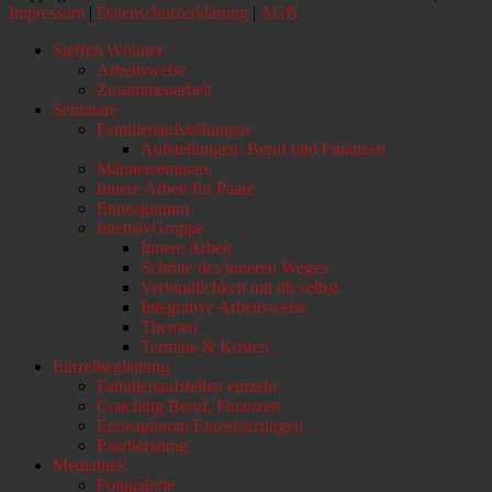
Impressum
|
Datenschutzerklärung
|
AGB
Nach
Steffen Wöhner
oben
Arbeitsweise
scrollen
Zusammenarbeit
Seminare
Familienaufstellungen
Aufstellungen: Beruf und Finanzen
Männerseminare
Innere Arbeit für Paare
Enneagramm
IntensivGruppe
Innere Arbeit
Schritte des inneren Weges
Verbindlichkeit mit dir selbst
Integrative Arbeitsweise
Themen
Termine & Kosten
Einzelbegleitung
Familienaufstellen einzeln
Coaching Beruf, Finanzen
Enneagramm Einzelsitzungen
Paarberatung
Mediathek
Fotogalerie