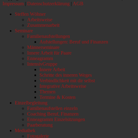
Impressum
|
Datenschutzerklärung
|
AGB
Nach
Steffen Wöhner
oben
Arbeitsweise
scrollen
Zusammenarbeit
Seminare
Familienaufstellungen
Aufstellungen: Beruf und Finanzen
Männerseminare
Innere Arbeit für Paare
Enneagramm
IntensivGruppe
Innere Arbeit
Schritte des inneren Weges
Verbindlichkeit mit dir selbst
Integrative Arbeitsweise
Themen
Termine & Kosten
Einzelbegleitung
Familienaufstellen einzeln
Coaching Beruf, Finanzen
Enneagramm Einzelsitzungen
Paarberatung
Mediathek
Fotogalerie