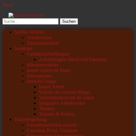
Menü
Steffen Wöhner
Lehrer und Seminarleiter
Suchen
nach:
Primäres
Zum
Steffen Wöhner
Inhalt
Arbeitsweise
Menü
springen
Zusammenarbeit
Seminare
Familienaufstellungen
Aufstellungen: Beruf und Finanzen
Männerseminare
Innere Arbeit für Paare
Enneagramm
IntensivGruppe
Innere Arbeit
Schritte des inneren Weges
Verbindlichkeit mit dir selbst
Integrative Arbeitsweise
Themen
Termine & Kosten
Einzelbegleitung
Familienaufstellen einzeln
Coaching Beruf, Finanzen
Enneagramm Einzelsitzungen