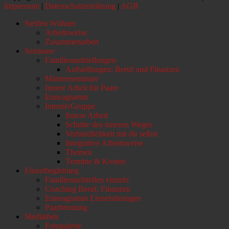
Impressum
|
Datenschutzerklärung
|
AGB
Nach
Steffen Wöhner
oben
Arbeitsweise
scrollen
Zusammenarbeit
Seminare
Familienaufstellungen
Aufstellungen: Beruf und Finanzen
Männerseminare
Innere Arbeit für Paare
Enneagramm
IntensivGruppe
Innere Arbeit
Schritte des inneren Weges
Verbindlichkeit mit dir selbst
Integrative Arbeitsweise
Themen
Termine & Kosten
Einzelbegleitung
Familienaufstellen einzeln
Coaching Beruf, Finanzen
Enneagramm Einzelsitzungen
Paarberatung
Mediathek
Fotogalerie