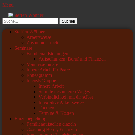
Menü
Steffen Wöhner
Lehrer und Seminarleiter
Suchen
nach:
Primäres
Zum
Steffen Wöhner
Inhalt
Arbeitsweise
Menü
springen
Zusammenarbeit
Seminare
Familienaufstellungen
Aufstellungen: Beruf und Finanzen
Männerseminare
Innere Arbeit für Paare
Enneagramm
IntensivGruppe
Innere Arbeit
Schritte des inneren Weges
Verbindlichkeit mit dir selbst
Integrative Arbeitsweise
Themen
Termine & Kosten
Einzelbegleitung
Familienaufstellen einzeln
Coaching Beruf, Finanzen
Enneagramm Einzelsitzungen